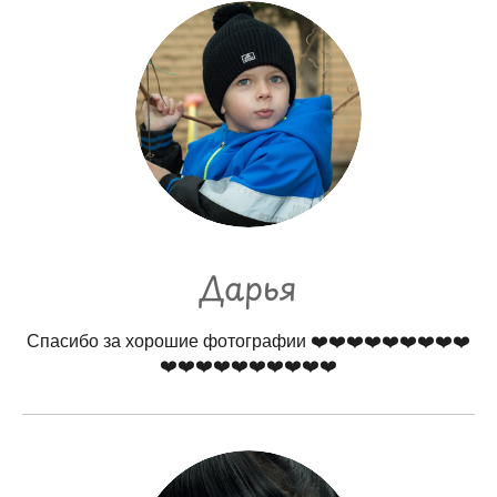
Дарья
Спасибо за хорошие фотографии ❤️❤️❤️❤️❤️❤️❤️❤️❤️
❤️❤️❤️❤️❤️❤️❤️❤️❤️❤️