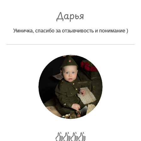
Дарья
Умничка, спасибо за отзывчивость и понимание )
👍👍👍👍