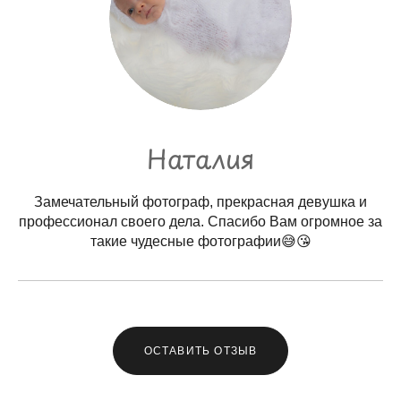
Наталия
Замечательный фотограф, прекрасная девушка и
профессионал своего дела. Спасибо Вам огромное за
такие чудесные фотографии😅😘
ОСТАВИТЬ ОТЗЫВ