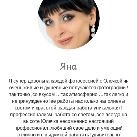
Яна
Я супер довольна каждой фотосессией с Олечкой 🔥
очень живые и душевные получаются фотографии !
так тонко ,со вкусом …так атмосферно …так легко и
непринужденно !ее работы настолько наполнены
светом и красотой ,каждая работа уникальная !
профессионализм ,работа со светом ,все всегда на
высоте !Олечка несомненно настоящий
профессионал ,любящий свое дело и умеющий
отлично и с выдумкой работать !удивительно