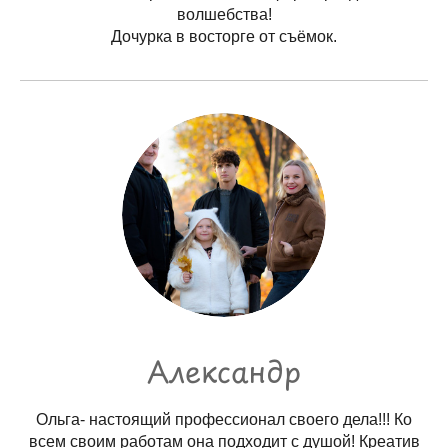
волшебства!
Дочурка в восторге от съёмок.
Александр
Ольга- настоящий профессионал своего дела!!! Ко
всем своим работам она подходит с душой! Креатив