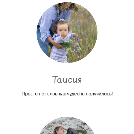
Таисия
Просто нет слов как чудесно получилось!