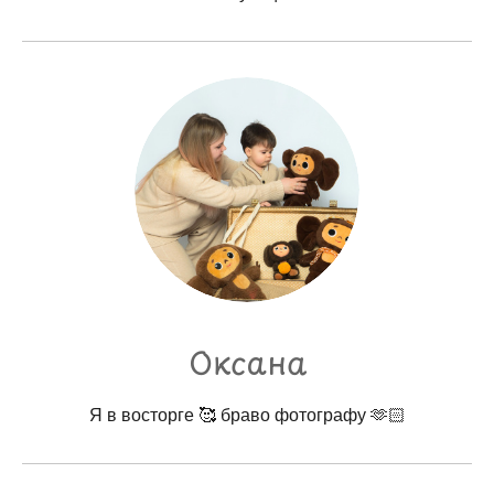
Оксана
Я в восторге 🥰 браво фотографу 🫶🏻