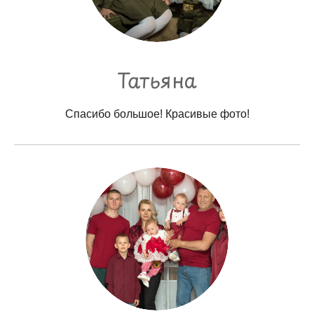
Татьяна
Спасибо большое! Красивые фото!