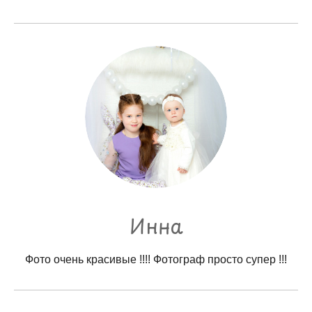
Инна
Фото очень красивые !!!! Фотограф просто супер !!!