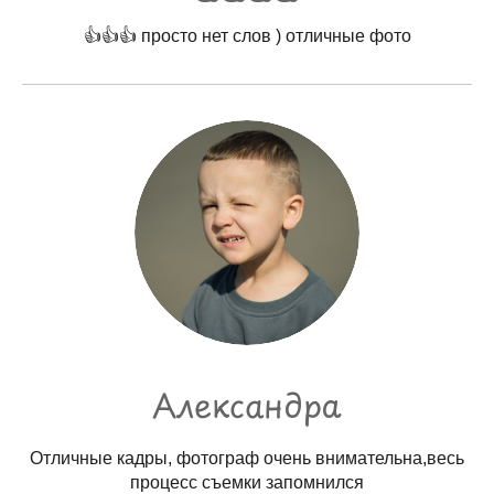
👍👍👍 просто нет слов ) отличные фото
Александра
Отличные кадры, фотограф очень внимательна,весь
процесс съемки запомнился